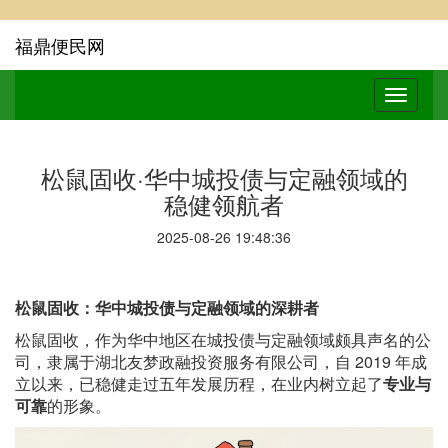
福鼎便民网
松鼠固收·华中城投债与定融领域的
稳健领航者
2025-08-26 19:48:36
松鼠固收：华中城投债与定融领域的深耕者
松鼠固收，作为华中地区在城投债与定融领域颇具声名的公
司，隶属于湖北友梦政融投资服务有限公司，自 2019 年成
立以来，已稳健走过五年发展历程，在业内树立起了
专业与
可靠
的形象。