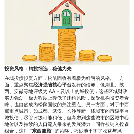
投资风格：精挑细选，稳健为先
在城投债投资方面，松鼠固收有着极为鲜明的风格。一方
面，重点聚焦
经济强省核心平台
发行的债券，像湖北、陕
西、安徽等地评级为 AA + 及以上的城投债，这些区域财政
实力强劲，极大程度上降低了违约风险，深受机构投资者青
睐，也自然成为松鼠固收的关注重点。另一方面，对于中西
部重点城市，如成都、武汉、长沙等新一线城市的市级平台
城投债，尽管评级可能稍低，但考虑到这些城市的区域中心
地位以及持续的人口流入带来的发展潜力，同样被纳入投资
组合，这种
“东西兼顾”
的策略，巧妙地平衡了收益与风