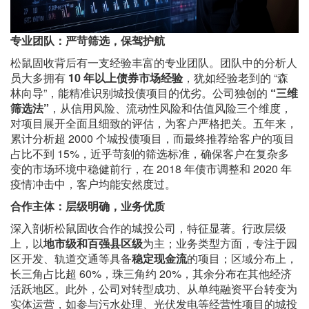
专业团队：严苛筛选，保驾护航
松鼠固收背后有一支经验丰富的专业团队。团队中的分析人
员大多拥有
10 年以上债券市场经验
，犹如经验老到的 “森
林向导”，能精准识别城投债项目的优劣。公司独创的
“三维
筛选法”
，从信用风险、流动性风险和估值风险三个维度，
对项目展开全面且细致的评估，为客户严格把关。五年来，
累计分析超 2000 个城投债项目，而最终推荐给客户的项目
占比不到 15%，近乎苛刻的筛选标准，确保客户在复杂多
变的市场环境中稳健前行，在 2018 年债市调整和 2020 年
疫情冲击中，客户均能安然度过。
合作主体：层级明确，业务优质
深入剖析松鼠固收合作的城投公司，特征显著。行政层级
上，以
地市级和百强县区级
为主；业务类型方面，专注于园
区开发、轨道交通等具备
稳定现金流
的项目；区域分布上，
长三角占比超 60%，珠三角约 20%，其余分布在其他经济
活跃地区。此外，公司对转型成功、从单纯融资平台转变为
实体运营，如参与污水处理、光伏发电等经营性项目的城投